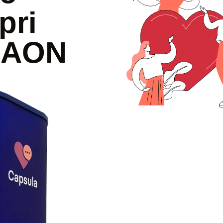
pri
a AON