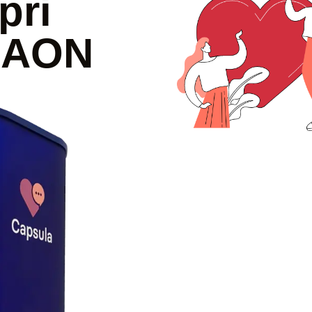
pri
a AON