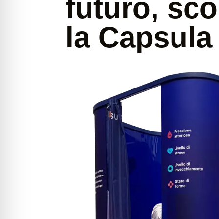
futuro, sco
la Capsul