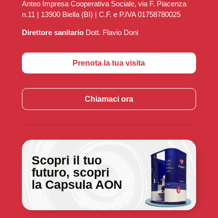
Anteo Impresa Cooperativa Sociale, via F. Piacenza
n.11 | 13900 Biella (BI) | C.F. e P.IVA 01758780025
Direttore sanitario
Dott. Flavio Doni
Prenota la tua visita
Chiamaci ora
Scopri il tuo
futuro, scopri
la Capsula AON