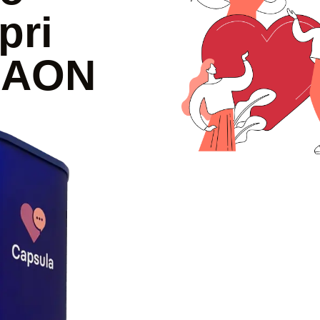
pri
a AON