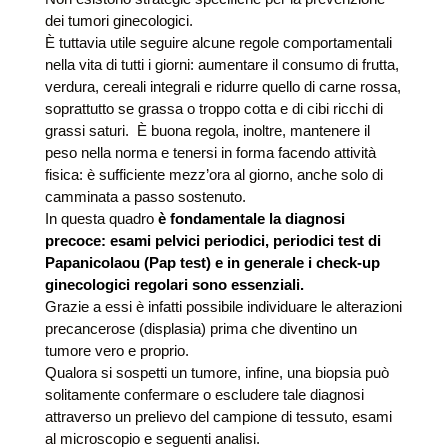
dei tumori ginecologici.
È tuttavia utile seguire alcune regole comportamentali
nella vita di tutti i giorni: aumentare il consumo di frutta,
verdura, cereali integrali e ridurre quello di carne rossa,
soprattutto se grassa o troppo cotta e di cibi ricchi di
grassi saturi. È buona regola, inoltre, mantenere il
peso nella norma e tenersi in forma facendo attività
fisica: è sufficiente mezz’ora al giorno, anche solo di
camminata a passo sostenuto.
In questa quadro
è fondamentale la diagnosi
precoce: esami pelvici periodici, periodici test di
Papanicolaou (Pap test) e in generale i check-up
ginecologici regolari sono essenziali.
Grazie a essi è infatti possibile individuare le alterazioni
precancerose (displasia) prima che diventino un
tumore vero e proprio.
Qualora si sospetti un tumore, infine, una biopsia può
solitamente confermare o escludere tale diagnosi
attraverso un prelievo del campione di tessuto, esami
al microscopio e seguenti analisi.