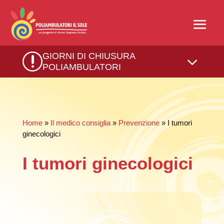
r
GIORNI DI CHIUSURA
3
POLIAMBULATORI
Home
»
Il medico consiglia
»
Prevenzione
» I tumori
ginecologici
I tumori ginecologici