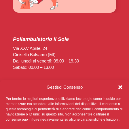
Poliambulatorio il Sole
Via XXV Aprile, 24
Cinisello Balsamo (MI)
Dal lunedì al venerdì: 09.00 – 19.30
Sabato: 09.00 – 13.00
Poliambulatorio Diaz
Gestisci Consenso
Via Rimembranze, 14
Cinisello Balsamo (MI)
Per fornire le migliori esperienze, utilizziamo tecnologie come i cookie per
Dal lunedì al venerdì: 14.30 – 19.30
memorizzare e/o accedere alle informazioni del dispositivo. Il consenso a
queste tecnologie ci permetterà di elaborare dati come il comportamento di
Sabato: Chiuso
navigazione o ID unici su questo sito. Non acconsentire o ritirare il
consenso può influire negativamente su alcune caratteristiche e funzioni.