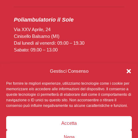
Poliambulatorio il Sole
Via XXV Aprile, 24
Cinisello Balsamo (MI)
Dal lunedì al venerdì: 09.00 – 19.30
Sabato: 09.00 – 13.00
Poliambulatorio Diaz
Gestisci Consenso
Via Rimembranze, 14
Cinisello Balsamo (MI)
Per fornire le migliori esperienze, utilizziamo tecnologie come i cookie per
Dal lunedì al venerdì: 14.30 – 19.30
memorizzare e/o accedere alle informazioni del dispositivo. Il consenso a
queste tecnologie ci permetterà di elaborare dati come il comportamento di
Sabato: Chiuso
navigazione o ID unici su questo sito. Non acconsentire o ritirare il
consenso può influire negativamente su alcune caratteristiche e funzioni.
Accetta
Nega