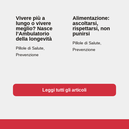
Vivere più a
Alimentazione:
lungo o vivere
ascoltarsi,
meglio? Nasce
rispettarsi, non
l’Ambulatorio
punirsi
della longevità
Pillole di Salute
,
Pillole di Salute
,
Prevenzione
Prevenzione
Leggi tutti gli articoli