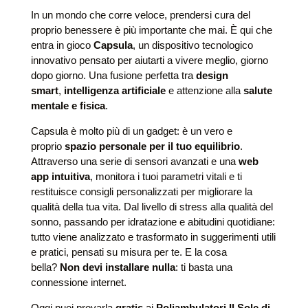
In un mondo che corre veloce, prendersi cura del
proprio benessere è più importante che mai. È qui che
entra in gioco
Capsula
, un dispositivo tecnologico
innovativo pensato per aiutarti a vivere meglio, giorno
dopo giorno. Una fusione perfetta tra
design
smart
,
intelligenza artificiale
e attenzione alla
salute
mentale e fisica
.
Capsula è molto più di un gadget: è un vero e
proprio
spazio personale per il tuo equilibrio
.
Attraverso una serie di sensori avanzati e una
web
app intuitiva
, monitora i tuoi parametri vitali e ti
restituisce consigli personalizzati per migliorare la
qualità della tua vita. Dal livello di stress alla qualità del
sonno, passando per idratazione e abitudini quotidiane:
tutto viene analizzato e trasformato in suggerimenti utili
e pratici, pensati su misura per te. E la cosa
bella?
Non devi installare nulla
: ti basta una
connessione internet.
Oggi puoi provarla
gratis
ai
Poliambulatori Il Sole di