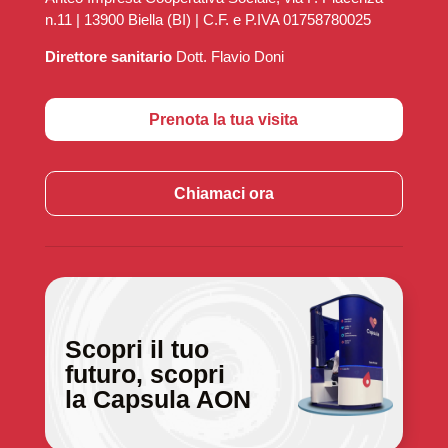
n.11 | 13900 Biella (BI) | C.F. e P.IVA 01758780025
Direttore sanitario
Dott. Flavio Doni
Prenota la tua visita
Chiamaci ora
Scopri il tuo
futuro, scopri
la Capsula AON