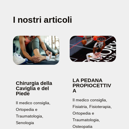
I nostri articoli
LA PEDANA
Chirurgia della
PROPIOCETTIV
Caviglia e del
A
Piede
Il medico consiglia
,
Il medico consiglia
,
Fisiatria
,
Fisioterapia
,
Ortopedia e
Ortopedia e
Traumatologia
,
Traumatologia
,
Senologia
Osteopatia