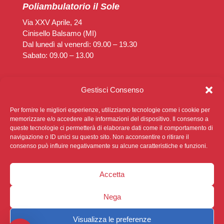
Poliambulatorio il Sole
Via XXV Aprile, 24
Cinisello Balsamo (MI)
Dal lunedì al venerdì: 09.00 – 19.30
Sabato: 09.00 – 13.00
Poliambulatorio Diaz
Gestisci Consenso
Via Rimembranze, 14
Cinisello Balsamo (MI)
Per fornire le migliori esperienze, utilizziamo tecnologie come i cookie per
Dal lunedì al venerdì: 14.30 – 19.30
memorizzare e/o accedere alle informazioni del dispositivo. Il consenso a
queste tecnologie ci permetterà di elaborare dati come il comportamento di
Sabato: Chiuso
navigazione o ID unici su questo sito. Non acconsentire o ritirare il
consenso può influire negativamente su alcune caratteristiche e funzioni.
Accetta
Nega
Privacy Policy
|
Cookie Policy
|
Sviluppato da
Ophelia
Digital
Visualizza le preferenze