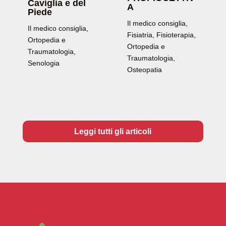
Caviglia e del
A
Piede
Il medico consiglia
,
Il medico consiglia
,
Fisiatria
,
Fisioterapia
,
Ortopedia e
Ortopedia e
Traumatologia
,
Traumatologia
,
Senologia
Osteopatia
Leggi tutti gli articoli