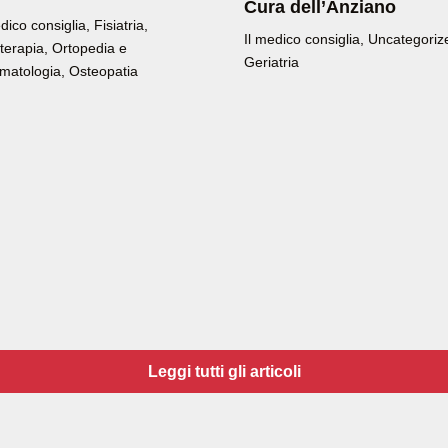
Cura dell’Anziano
edico consiglia
,
Fisiatria
,
Il medico consiglia
,
Uncategoriz
oterapia
,
Ortopedia e
Geriatria
matologia
,
Osteopatia
Leggi tutti gli articoli