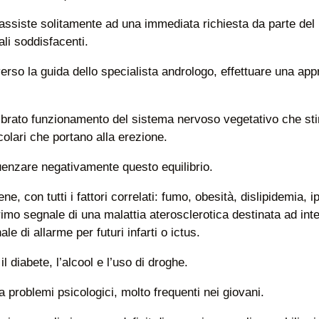
i assiste solitamente ad una immediata richiesta da parte de
ali soddisfacenti.
rso la guida dello specialista andrologo, effettuare una appr
ibrato funzionamento del sistema nervoso vegetativo che stim
olari che portano alla erezione.
uenzare negativamente questo equilibrio.
ene, con tutti i fattori correlati: fumo, obesità, dislipidemia,
primo segnale di una malattia aterosclerotica destinata ad in
e di allarme per futuri infarti o ictus.
l diabete, l’alcool e l’uso di droghe.
 problemi psicologici, molto frequenti nei giovani.