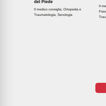
del Piede
Il m
Il medico consiglia
,
Ortopedia e
Fisi
Traumatologia
,
Senologia
Trau