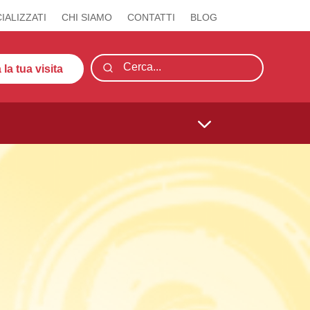
IALIZZATI
CHI SIAMO
CONTATTI
BLOG
la tua visita
3