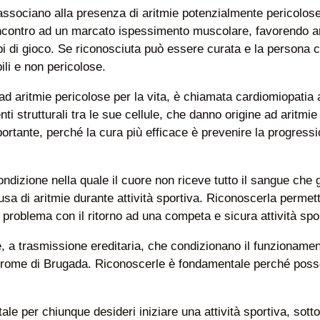
ssociano alla presenza di aritmie potenzialmente pericolose c
 incontro ad un marcato ispessimento muscolare, favorendo a
i di gioco. Se riconosciuta può essere curata e la persona c
ili e non pericolose.
a ad aritmie pericolose per la vita, è chiamata cardiomiopati
ti strutturali tra le sue cellule, che danno origine ad aritm
tante, perché la cura più efficace è prevenire la progressio
ndizione nella quale il cuore non riceve tutto il sangue che 
usa di aritmie durante attività sportiva. Riconoscerla permett
problema con il ritorno ad una competa e sicura attività spo
, a trasmissione ereditaria, che condizionano il funzionament
ndrome di Brugada. Riconoscerle è fondamentale perché pos
e per chiunque desideri iniziare una attività sportiva, sott