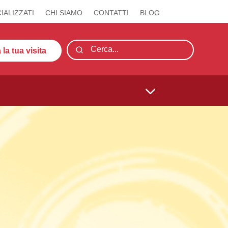
IALIZZATI
CHI SIAMO
CONTATTI
BLOG
la tua visita
3