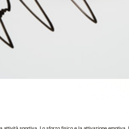
a attività sportiva. Lo sforzo fisico e la attivazione emotiva, 