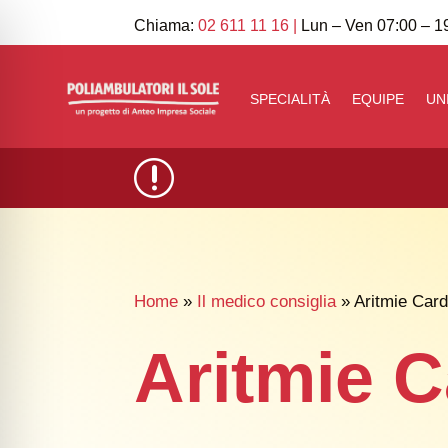
Chiama:
02 611 11 16
|
Lun – Ven 07:00 – 19
SPECIALITÀ
EQUIPE
UN
r
Home
»
Il medico consiglia
» Aritmie Car
Aritmie 