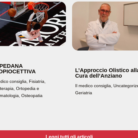
 PEDANA
L’Approccio Olistico all
OPIOCETTIVA
Cura dell’Anziano
edico consiglia
,
Fisiatria
,
Il medico consiglia
,
Uncategoriz
oterapia
,
Ortopedia e
Geriatria
matologia
,
Osteopatia
Leggi tutti gli articoli