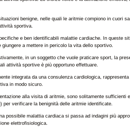
ituazioni benigne, nelle quali le aritmie compiono in cuori s
ttività sportiva.
specifiche e ben identificabili malattie cardiache. In queste s
giungere a mettere in pericolo la vita dello sportivo.
ivamente, in un soggetto che vuole praticare sport, la pres
li attività sportive è più opportuno effettuare.
mente integrata da una consulenza cardiologica, rappresent
rtiva in modo sicuro.
entazione alla visita di aritmie, sono solitamente sufficienti
er verificare la benignità delle aritmie identificate.
 una possibile malattia cardiaca si passa ad indagini più ap
one elettrofisiologica.