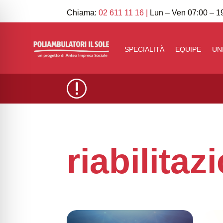
Chiama:
02 611 11 16
|
Lun – Ven 07:00 – 19
SPECIALITÀ
EQUIPE
UN
r
riabilitaz