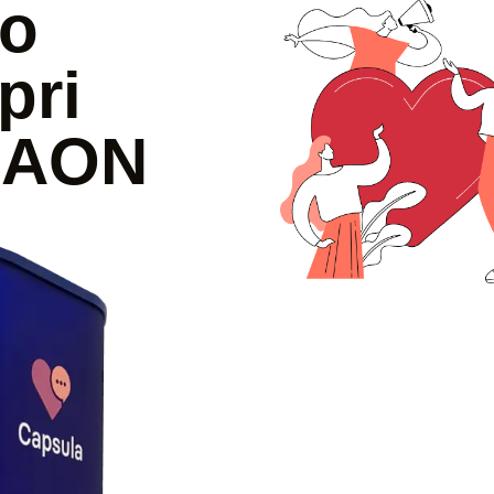
uo
pri
a AON