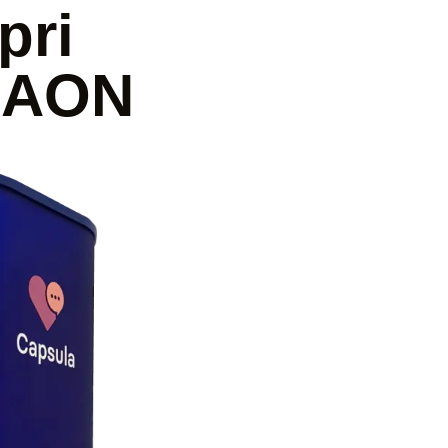
pri
a AON