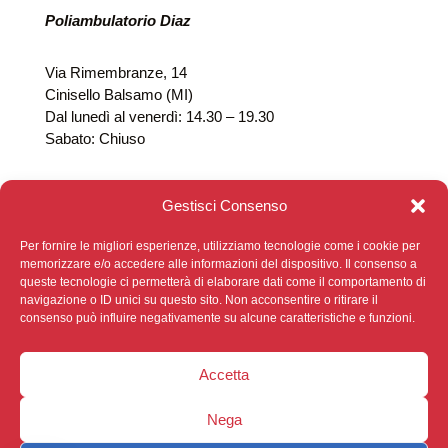
Poliambulatorio Diaz
Via Rimembranze, 14
Cinisello Balsamo (MI)
Dal lunedì al venerdì: 14.30 – 19.30
Sabato: Chiuso
Gestisci Consenso
Per fornire le migliori esperienze, utilizziamo tecnologie come i cookie per
memorizzare e/o accedere alle informazioni del dispositivo. Il consenso a
queste tecnologie ci permetterà di elaborare dati come il comportamento di
navigazione o ID unici su questo sito. Non acconsentire o ritirare il
consenso può influire negativamente su alcune caratteristiche e funzioni.
Privacy Policy
|
Cookie Policy
|
Sviluppato da
Ophelia
Digital
Accetta
Nega