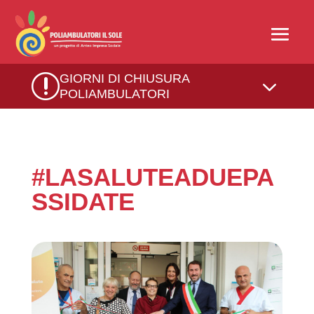
r
GIORNI DI CHIUSURA
3
POLIAMBULATORI
#LASALUTEADUEPA
SSIDATE