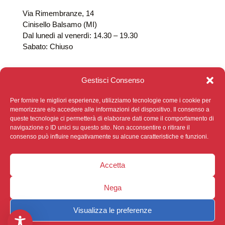
Via Rimembranze, 14
Cinisello Balsamo (MI)
Dal lunedì al venerdì: 14.30 – 19.30
Sabato: Chiuso
Gestisci Consenso
Per fornire le migliori esperienze, utilizziamo tecnologie come i cookie per
memorizzare e/o accedere alle informazioni del dispositivo. Il consenso a
queste tecnologie ci permetterà di elaborare dati come il comportamento di
navigazione o ID unici su questo sito. Non acconsentire o ritirare il
consenso può influire negativamente su alcune caratteristiche e funzioni.
Privacy Policy
|
Cookie Policy
|
Sviluppato da
Ophelia
Digital
Accetta
Nega
Visualizza le preferenze