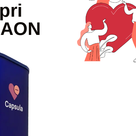
pri
a AON