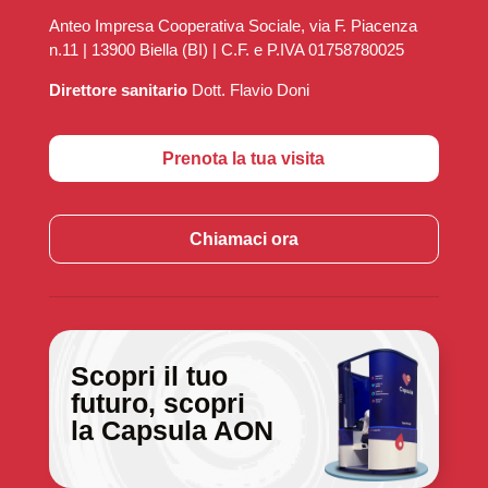
Anteo Impresa Cooperativa Sociale, via F. Piacenza
n.11 | 13900 Biella (BI) | C.F. e P.IVA 01758780025
Direttore sanitario
Dott. Flavio Doni
Prenota la tua visita
Chiamaci ora
Scopri il tuo
futuro, scopri
la Capsula AON