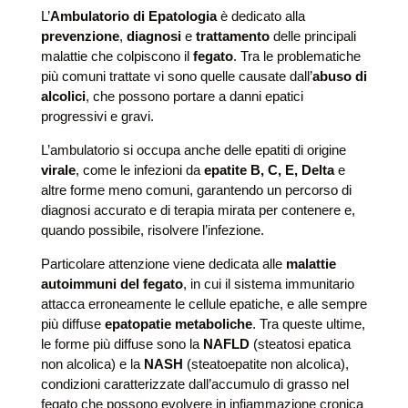
L’
Ambulatorio di Epatologia
è dedicato alla
prevenzione
,
diagnosi
e
trattamento
delle principali
malattie che colpiscono il
fegato
. Tra le problematiche
più comuni trattate vi sono quelle causate dall’
abuso di
alcolici
, che possono portare a danni epatici
progressivi e gravi.
L’ambulatorio si occupa anche delle epatiti di origine
virale
, come le infezioni da
epatite B, C, E, Delta
e
altre forme meno comuni, garantendo un percorso di
diagnosi accurato e di terapia mirata per contenere e,
quando possibile, risolvere l’infezione.
Particolare attenzione viene dedicata alle
malattie
autoimmuni del fegato
, in cui il sistema immunitario
attacca erroneamente le cellule epatiche, e alle sempre
più diffuse
epatopatie metaboliche
. Tra queste ultime,
le forme più diffuse sono la
NAFLD
(steatosi epatica
non alcolica) e la
NASH
(steatoepatite non alcolica),
condizioni caratterizzate dall’accumulo di grasso nel
fegato che possono evolvere in infiammazione cronica