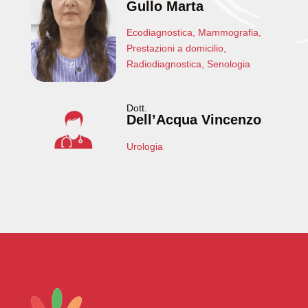
Gullo Marta
Ecodiagnostica
,
Mammografia
,
Prestazioni a domicilio
,
Radiodiagnostica
,
Senologia
Dott.
Dell’Acqua Vincenzo
Urologia