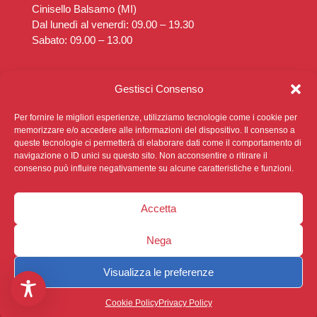
Cinisello Balsamo (MI)
Dal lunedì al venerdì: 09.00 – 19.30
Sabato: 09.00 – 13.00
Poliambulatorio Diaz
Gestisci Consenso
Via Rimembranze, 14
Cinisello Balsamo (MI)
Per fornire le migliori esperienze, utilizziamo tecnologie come i cookie per
Dal lunedì al venerdì: 14.30 – 19.30
memorizzare e/o accedere alle informazioni del dispositivo. Il consenso a
queste tecnologie ci permetterà di elaborare dati come il comportamento di
Sabato: Chiuso
navigazione o ID unici su questo sito. Non acconsentire o ritirare il
consenso può influire negativamente su alcune caratteristiche e funzioni.
Accetta
Nega
Privacy Policy
|
Cookie Policy
|
Sviluppato da
Ophelia
Digital
Visualizza le preferenze
Cookie Policy
Privacy Policy