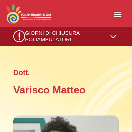
r
GIORNI DI CHIUSURA
3
POLIAMBULATORI
Dott.
Varisco Matteo