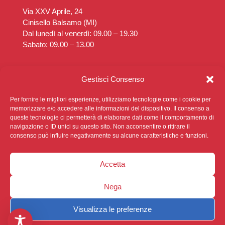
Via XXV Aprile, 24
Cinisello Balsamo (MI)
Dal lunedì al venerdì: 09.00 – 19.30
Sabato: 09.00 – 13.00
Poliambulatorio Diaz
Gestisci Consenso
Via Rimembranze, 14
Cinisello Balsamo (MI)
Per fornire le migliori esperienze, utilizziamo tecnologie come i cookie per
Dal lunedì al venerdì: 14.30 – 19.30
memorizzare e/o accedere alle informazioni del dispositivo. Il consenso a
queste tecnologie ci permetterà di elaborare dati come il comportamento di
Sabato: Chiuso
navigazione o ID unici su questo sito. Non acconsentire o ritirare il
consenso può influire negativamente su alcune caratteristiche e funzioni.
Accetta
Nega
Privacy Policy
|
Cookie Policy
|
Sviluppato da
Ophelia
Digital
Visualizza le preferenze