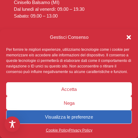
Cinisello Balsamo (MI)
Dal lunedì al venerdì: 09.00 – 19.30
Sabato: 09.00 – 13.00
Poliambulatorio Diaz
Gestisci Consenso
Via Rimembranze, 14
Cinisello Balsamo (MI)
Per fornire le migliori esperienze, utilizziamo tecnologie come i cookie per
Dal lunedì al venerdì: 14.30 – 19.30
memorizzare e/o accedere alle informazioni del dispositivo. Il consenso a
queste tecnologie ci permetterà di elaborare dati come il comportamento di
Sabato: Chiuso
navigazione o ID unici su questo sito. Non acconsentire o ritirare il
consenso può influire negativamente su alcune caratteristiche e funzioni.
Accetta
Nega
Privacy Policy
|
Cookie Policy
|
Sviluppato da
Ophelia
Digital
Visualizza le preferenze
Cookie Policy
Privacy Policy